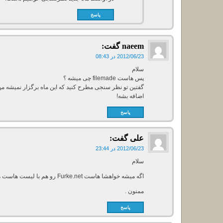
پاسخ
naeem
گفت:
2012/06/23 در 08:43
سلام
پس هاست filemade چی میشه ؟
گفتین تو نظر سنجی مطرح کنید که این ماه برگزار نمیشه 
اضافه بشه!
پاسخ
علی
گفت:
2012/06/23 در 23:44
سلام
اگه میشه خواهشا هاست Furke.net رو هم با لیست هاست ها اضافه کنید .
ممنون .
پاسخ