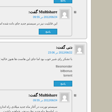
پاسخ
Multishare
گفت:
2012/06/24 در 09:55
این قابلیت نیز در سیستم جدید جای داده شده ا
پاسخ
دنی
گفت:
2012/06/22 در 23:06
با تشکر رای شیر خوب بود اما جای این هاست ها هنوز خالیه:
filesmonster
bitbonus
torrent
پاسخ
Multishare
گفت:
2012/06/24 در 09:55
سیستم تورنت در آغاز ماه جدید میلادی راه اندا
در اواسط ماه جدید نظرسنجی خواهیم داشت.