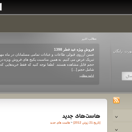
فروش ویژه عید فطر 1398
ورت رایگان
ب و خوش توام با
ضمن آرزوی قبولی طاعات و عبادات تمامی مسلمانان در ماه مهم
تماد شما عزیزان را
تبریک عرض می کنیم. به همین مناسبت پکیج های فروش ویژه در
د حجم نمایان […]
شامل حجم […]
ادامه مطلب
[تاريخ:21 ژوئن 2012]
~
هاست های جدید