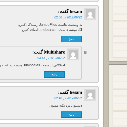
hesam
گفت:
2012/06/22 در 02:30
به وضعیت هاست JumboFiles رسیدگی کنین.
اگه میشه هاست uptobox.com اضافه کنین.
پاسخ
Multishare
گفت:
2012/06/22 در 03:13
اختلالاتی از سمت Jumbofiles وجود دارد که به پشتیبانی آن اطلاع داده شده تا رفع شوند.
پاسخ
hesam
گفت:
2012/06/22 در 02:40
دستتون درد نکنه ممنون
پاسخ