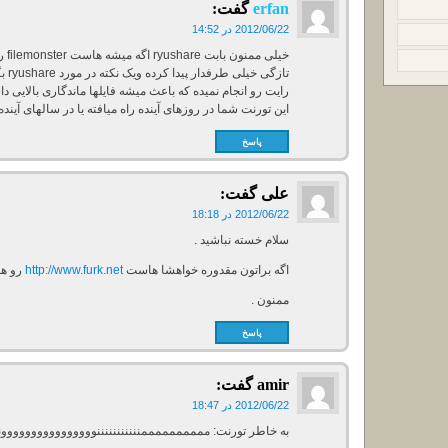
erfan
گفت:
2012/06/22 در 14:52
خیلی
تازگ
رایت رو انجام نمیده که باعث میشه فایلها ماندگاری بالایی دا
این تورنت شما در روزهای آینده راه میافته یا در سالهای آینده
پاسخ
علی
گفت:
2012/06/22 در 18:18
سلام خسته نباشید .
اگه براتون مقدوره خواهشا هاست
http://www.furk.net
رو هم
ممنون .
پاسخ
amir
گفت:
2012/06/22 در 18:47
به خاطر تورنت: ممممممممممنننننننننننووووووووووووووووننن