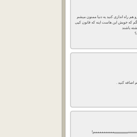
 ممنون بابت ryushare اگه میشه هاست filemonster رو هم راه اندازی کنید یه دنیا ممنون میشم
ی خیلی طرفدار پیدا کرده ویک نکته در مورد ryushare بگم که خویش این هاست اینه که قانون کپی
شته باشند
؟
 اضافه کنید .
نننننیییییییییییمممممممممم!